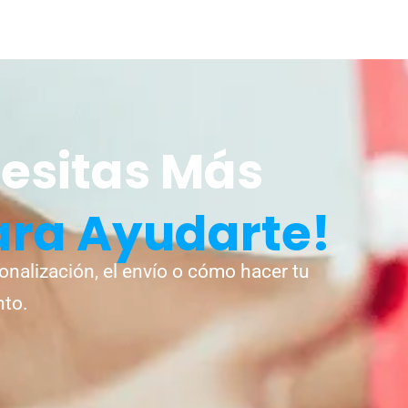
esitas Más
ara Ayudarte!
onalización, el envío o cómo hacer tu
nto.