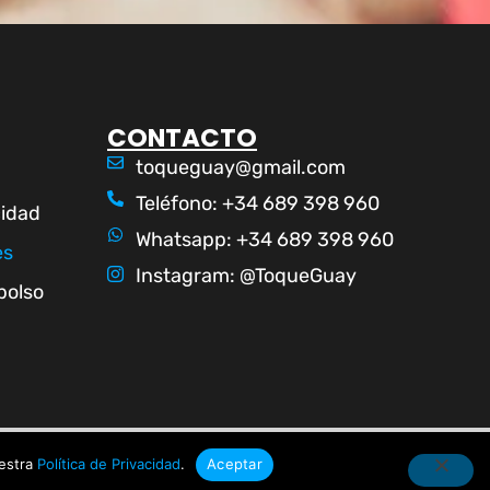
CONTACTO
toqueguay@gmail.com
Teléfono: +34 689 398 960
cidad
Whatsapp: +34 689 398 960
es
Instagram: @ToqueGuay
bolso
uestra
Política de Privacidad
.
Aceptar