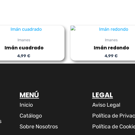
Imanes
Imanes
Imán cuadrado
Imán redondo
4,99
€
4,99
€
MENÚ
LEGAL
Inicio
Aviso Legal
Catálogo
Política de Priva
s
Sobre Nosotros
Política de Cooki