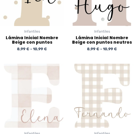
Infantiles
Infantiles
Lámina Inicial Nombre
Lámina Inicial Nombre
Beige con puntos
Beige con puntos neutros
8,99
€
-
10,99
€
8,99
€
-
10,99
€
Rango
Rango
de
de
precios:
precios:
desde
desde
8,99 €
8,99 €
hasta
hasta
10,99 €
10,99 €
Infantiles
Infantiles