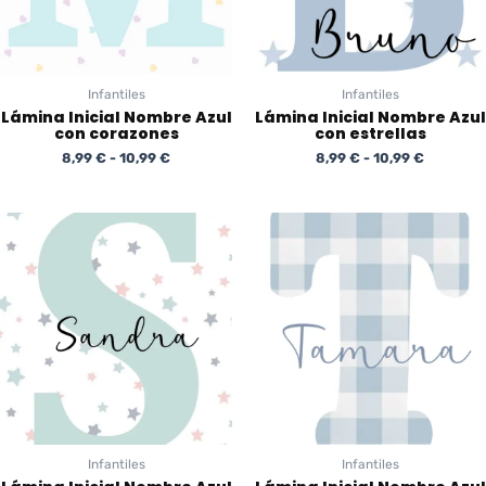
Infantiles
Infantiles
Lámina Inicial Nombre Azul
Lámina Inicial Nombre Azul
con corazones
con estrellas
8,99
€
-
10,99
€
8,99
€
-
10,99
€
Rango
Rango
de
de
precios:
precios:
desde
desde
8,99 €
8,99 €
hasta
hasta
10,99 €
10,99 €
Infantiles
Infantiles