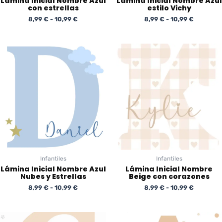
Lámina Inicial Nombre Azul
Lámina Inicial Nombre Azul
con estrellas
estilo Vichy
8,99
€
-
10,99
€
8,99
€
-
10,99
€
Rango
Rango
de
de
precios:
precios:
desde
desde
8,99 €
8,99 €
hasta
hasta
10,99 €
10,99 €
Infantiles
Infantiles
Lámina Inicial Nombre Azul
Lámina Inicial Nombre
Nubes y Estrellas
Beige con corazones
8,99
€
-
10,99
€
8,99
€
-
10,99
€
Rango
Rango