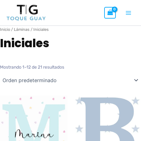
Ir
al
contenido
Inicio
/
Láminas
/ Iniciales
Iniciales
Mostrando 1–12 de 21 resultados
Rango
Rango
de
de
precios:
precios:
desde
desde
8,99 €
8,99 €
hasta
hasta
10,99 €
10,99 €