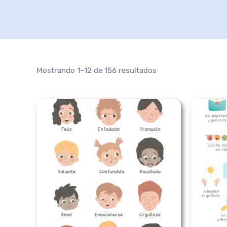
Mostrando 1–12 de 156 resultados
Rango
de
precios:
desde
5,99 €
hasta
7,99 €