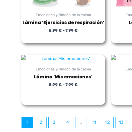
Emociones y Rincón de la calma
Emo
Lámina ‘Ejercicios de respiración’
L
5,99
€
-
7,99
€
Rango
de
precios:
Emociones y Rincón de la calma
Emo
desde
Lámina ‘Mis emociones’
5,99 €
hasta
5,99
€
-
7,99
€
7,99 €
1
2
3
4
…
11
12
13