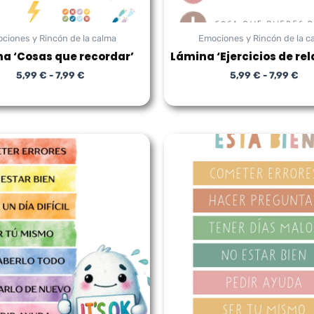
ciones y Rincón de la calma
Emociones y Rincón de la c
a ‘Cosas que recordar’
Lámina ‘Ejercicios de rel
5,99
€
-
7,99
€
5,99
€
-
7,99
€
Rango
Ra
de
de
precios:
pre
desde
de
5,99 €
5,9
hasta
has
7,99 €
7,9