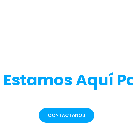
lguna Duda O Nec
?
Estamos Aquí P
o puede generar preguntas. Ya sea sobre la pers
ido, estamos aquí para ayudarte en todo mome
CONTÁCTANOS