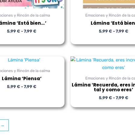
ciones y Rincón de la calma
Emociones y Rincón de la c
ámina ‘Está bien…’
Lámina ‘Está bien
5,99
€
-
7,99
€
5,99
€
-
7,99
€
Rango
Ra
de
de
precios:
pre
ciones y Rincón de la calma
desde
de
Lámina ‘Piensa’
Emociones y Rincón de la c
5,99 €
5,9
hasta
has
Lámina ‘Recuerda, eres in
5,99
€
-
7,99
€
tal y como eres’
7,99 €
7,9
5,99
€
-
7,99
€
→