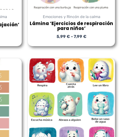
alma
Emociones y Rincón de la calma
Lámina ‘Ejercicios de respiración
ajación’
para niños’
5,99
€
-
7,99
€
ngo
Rango
de
cios:
precios:
sde
desde
9 €
5,99 €
ta
hasta
9 €
7,99 €