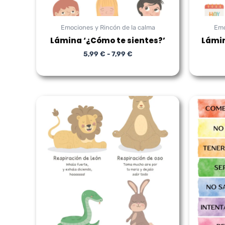
Emociones y Rincón de la calma
Emo
Lámina ‘¿Cómo te sientes?’
Lámin
5,99
€
-
7,99
€
Rango
de
precios:
desde
5,99 €
hasta
7,99 €