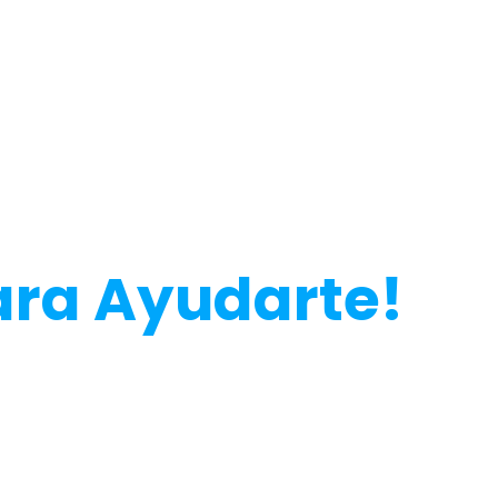
esitas Más
ara Ayudarte!
onalización, el envío o cómo hacer tu
nto.