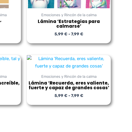
alma
Emociones y Rincón de la calma
Lámina ‘Estrategias para
’
calmarse’
5,99
€
-
7,99
€
ngo
Rango
de
cios:
precios:
sde
desde
alma
Emociones y Rincón de la calma
9 €
5,99 €
ta
hasta
creíble,
Lámina ‘Recuerda, eres valiente,
fuerte y capaz de grandes cosas’
9 €
7,99 €
5,99
€
-
7,99
€