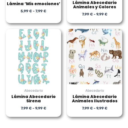
Lámina Abecedario
Lámina ‘Mis emociones’
Animales y Colores
5,99
€
-
7,99
€
7,99
€
-
9,99
€
Rango
Rango
de
de
precios:
precios:
desde
desde
7,99 €
7,99 €
hasta
hasta
9,99 €
9,99 €
Abecedario
Abecedario
Lámina Abecedario
Lámina Abecedario
Sirena
Animales Ilustrados
7,99
€
-
9,99
€
7,99
€
-
9,99
€