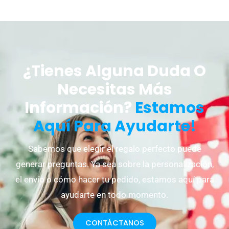
¿Tienes Alguna Duda O
Necesitas Más
Información?
Estamos
Aquí Para Ayudarte!
Sabemos que elegir el regalo perfecto puede
generar preguntas. Ya sea sobre la personalización,
el envío o cómo hacer tu pedido, estamos aquí para
ayudarte en todo momento.
CONTÁCTANOS