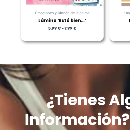
Emociones y Rincón de la calma
Emo
Lámina ‘Está bien…’
5,99
€
-
7,99
€
¿Tienes A
Información