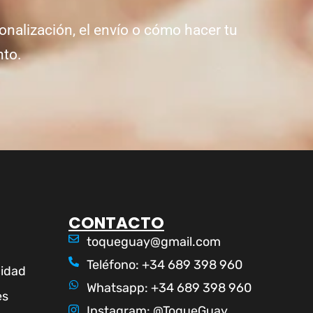
onalización, el envío o cómo hacer tu
nto.
CONTACTO
toqueguay@gmail.com
Teléfono: +34 689 398 960
cidad
Whatsapp: +34 689 398 960
es
Instagram: @ToqueGuay