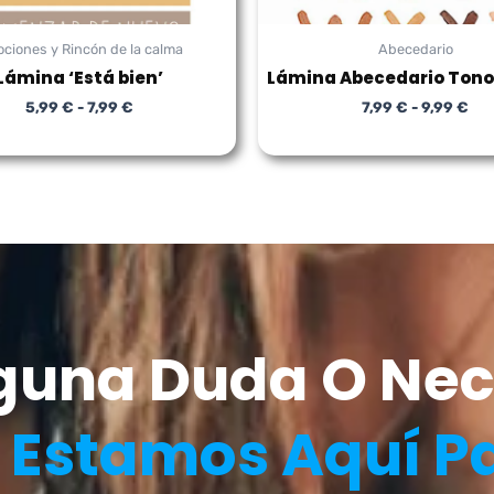
ciones y Rincón de la calma
Abecedario
Lámina ‘Está bien’
Lámina Abecedario Tono
5,99
€
-
7,99
€
7,99
€
-
9,99
€
lguna Duda O Nec
?
Estamos Aquí P