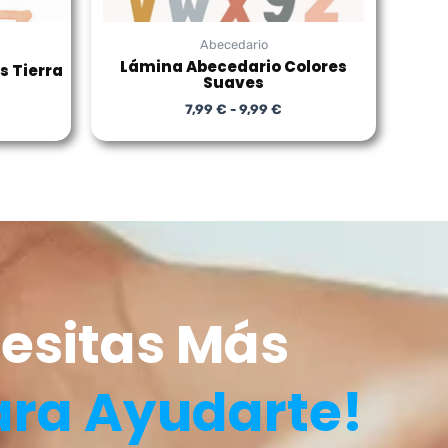
Abecedario
Lámina Abecedario Colores
s Tierra
Suaves
7,99
€
-
9,99
€
esitas Más
ara Ayudarte!