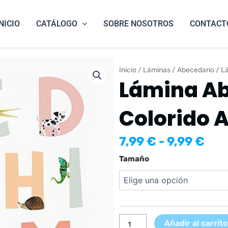
NICIO
CATÁLOGO
SOBRE NOSOTROS
CONTACT
Inicio
/
Láminas
/
Abecedario
/ L
Lámina A
Colorido 
Ran
7,99
€
-
9,99
€
de
Lámina
Tamaño
pre
Abecedario
des
Colorido
7,9
Animales
has
cantidad
9,9
Añadir al carrito