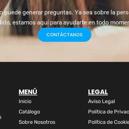
o puede generar preguntas. Ya sea sobre la pers
ido, estamos aquí para ayudarte en todo mome
CONTÁCTANOS
MENÚ
LEGAL
Inicio
Aviso Legal
Catálogo
Política de Priva
s
Sobre Nosotros
Política de Cooki