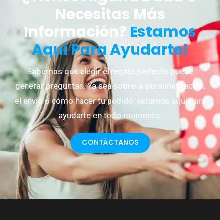
Necesitas Más
Información?
Estamos
Aquí Para Ayudarte!
Sabemos que elegir el regalo perfecto puede
generar preguntas. Ya sea sobre la personalización,
el envío o cómo hacer tu pedido, estamos aquí para
ayudarte en todo momento.
CONTÁCTANOS