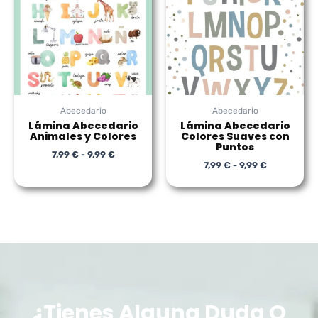
7,99 €
7,99 €
hasta
hasta
9,99 €
9,99 €
Abecedario
Abecedario
Lámina Abecedario
Lámina Abecedario
Animales y Colores
Colores Suaves con
Puntos
7,99
€
-
9,99
€
7,99
€
-
9,99
€
¿Tienes Alguna Duda O