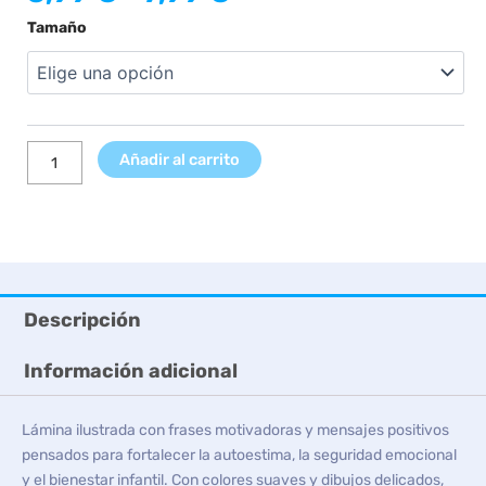
de
Lámina
Tamaño
precios:
'Cosas
desde
que
5,99 €
recordar'
hasta
cantidad
7,99 €
Añadir al carrito
Descripción
Información adicional
Lámina ilustrada con frases motivadoras y mensajes positivos
pensados para fortalecer la autoestima, la seguridad emocional
y el bienestar infantil. Con colores suaves y dibujos delicados,