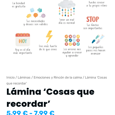
Inicio
/
Láminas
/
Emociones y Rincón de la calma
/ Lámina ‘Cosas
que recordar’
Lámina ‘Cosas que
recordar’
Rango
5,99
€
-
7,99
€