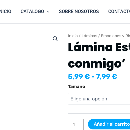
NICIO
CATÁLOGO
SOBRE NOSOTROS
CONTACT
Inicio
/
Láminas
/
Emociones y Ri
Lámina Est
conmigo’
Ra
5,99
€
-
7,99
€
de
Lámina
Tamaño
pre
Estrella
des
'Respira
5,9
conmigo'
has
cantidad
7,9
Añadir al carrito