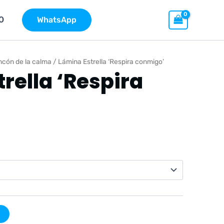
O
WhatsApp
ncón de la calma
/ Lámina Estrella ‘Respira conmigo’
rella ‘Respira
ngo
cios:
de
9 €
ta
9 €