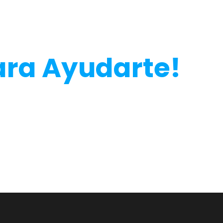
esitas Más
ara Ayudarte!
onalización, el envío o cómo hacer tu
nto.