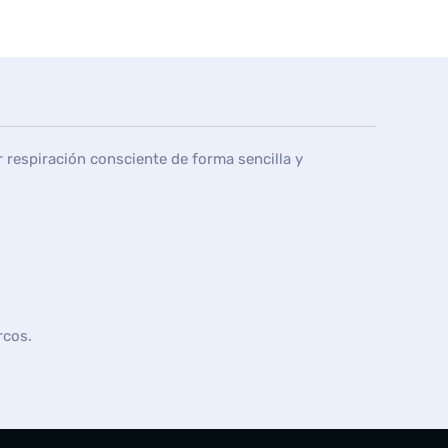
 respiración consciente de forma sencilla y
rcos.