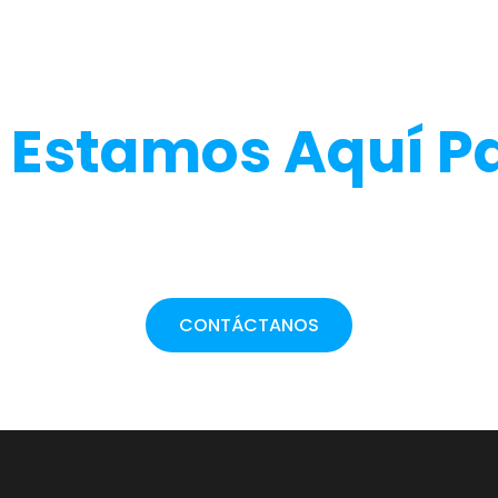
lguna Duda O Nec
?
Estamos Aquí P
o puede generar preguntas. Ya sea sobre la pers
ido, estamos aquí para ayudarte en todo mome
CONTÁCTANOS