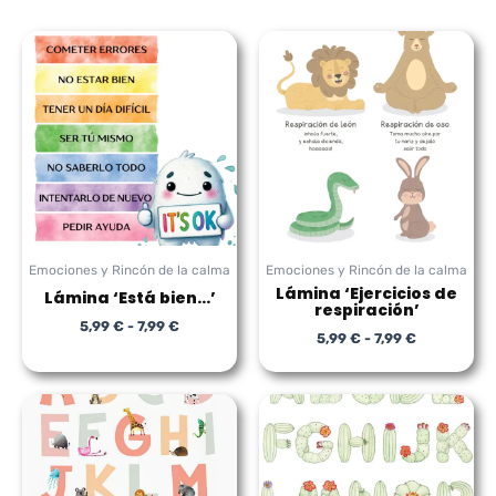
Rango
Rango
de
de
precios:
precios:
desde
desde
5,99 €
5,99 €
hasta
hasta
7,99 €
7,99 €
Emociones y Rincón de la calma
Emociones y Rincón de la calma
Lámina ‘Ejercicios de
Lámina ‘Está bien…’
respiración’
5,99
€
-
7,99
€
5,99
€
-
7,99
€
Rango
Rango
de
de
precios:
precios:
desde
desde
7,99 €
7,99 €
hasta
hasta