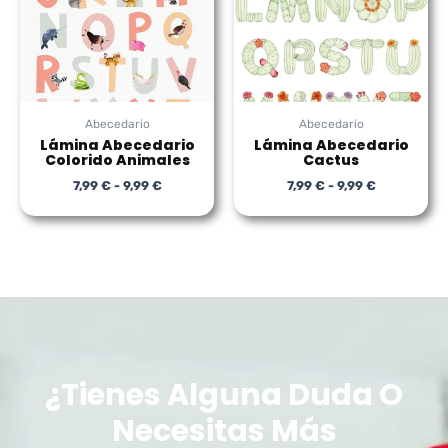
9,99 €
9,99 €
Abecedario
Abecedario
Lámina Abecedario
Lámina Abecedario
Colorido Animales
Cactus
7,99
€
-
9,99
€
7,99
€
-
9,99
€
¿Tienes Alguna Duda O
Necesitas Más