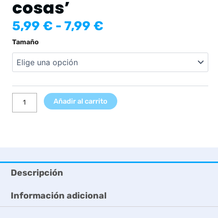
cosas’
Rango
5,99
€
-
7,99
€
de
Lámina
Tamaño
precios:
'Recuerda,
desde
eres
5,99 €
valiente,
hasta
fuerte
7,99 €
y
Añadir al carrito
capaz
de
grandes
cosas'
cantidad
Descripción
Información adicional