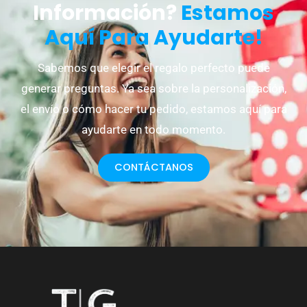
Información?
Estamos
Aquí Para Ayudarte!
Sabemos que elegir el regalo perfecto puede
generar preguntas. Ya sea sobre la personalización,
el envío o cómo hacer tu pedido, estamos aquí para
ayudarte en todo momento.
CONTÁCTANOS