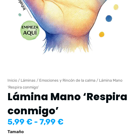
Inicio
/
Láminas
/
Emociones y Rincón de la calma
/ Lámina Mano
‘Respira conmigo’
Lámina Mano ‘Respira
conmigo’
Rango
5,99
€
-
7,99
€
de
Lámina
Tamaño