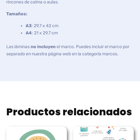
rincones de calma o aulas.
Tamaños:
A3
: 29,7 x 42 cm
A4
: 21 x 29,7 cm
Las láminas
no incluyen
el marco. Puedes incluir el marco por
separado en nuestra página web en la categoría marcos.
Productos relacionados
Rango
Rango
de
de
precios:
precios: