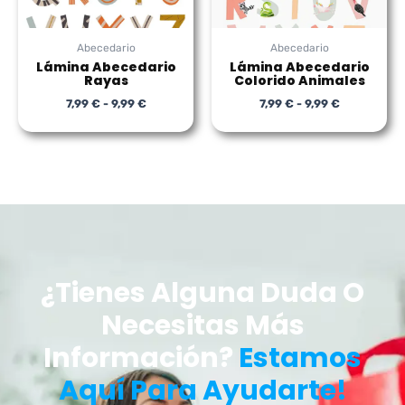
Abecedario
Abecedario
Lámina Abecedario
Lámina Abecedario
Rayas
Colorido Animales
7,99
€
-
9,99
€
7,99
€
-
9,99
€
¿Tienes Alguna Duda O
Necesitas Más
Información?
Estamos
Aquí Para Ayudarte!