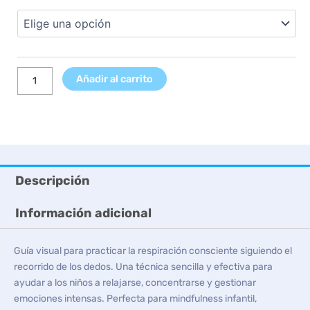
precios:
Mano
desde
'Respira
5,99 €
conmigo'
hasta
cantidad
7,99 €
Añadir al carrito
Descripción
Información adicional
Guía visual para practicar la respiración consciente siguiendo el
recorrido de los dedos. Una técnica sencilla y efectiva para
ayudar a los niños a relajarse, concentrarse y gestionar
emociones intensas. Perfecta para mindfulness infantil,