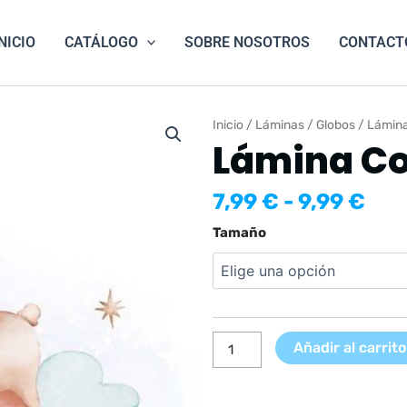
NICIO
CATÁLOGO
SOBRE NOSOTROS
CONTACT
Inicio
/
Láminas
/
Globos
/ Lámina
Lámina Co
Ran
7,99
€
-
9,99
€
de
Lámina
Tamaño
pre
Conejo
des
sobre
7,9
globo
has
cantidad
9,9
Añadir al carrito