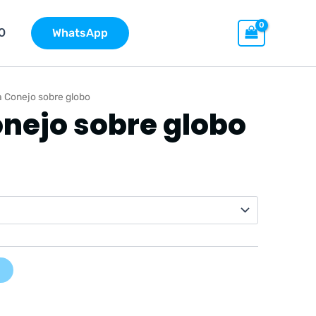
O
WhatsApp
 Conejo sobre globo
nejo sobre globo
go
cios:
de
9 €
ta
9 €