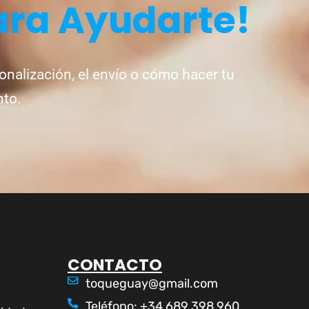
ara Ayudarte!
onalización, el envío o cómo hacer tu
nto.
CONTACTO
toqueguay@gmail.com
Teléfono: +34 689 398 960