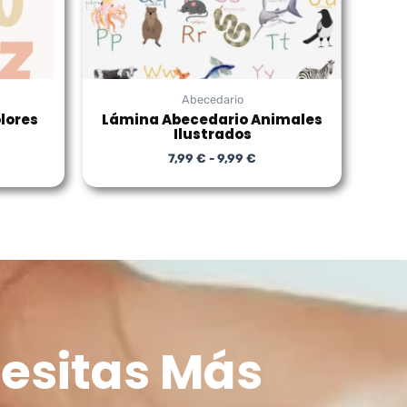
Abecedario
lores
Lámina Abecedario Animales
Ilustrados
7,99
€
-
9,99
€
esitas Más