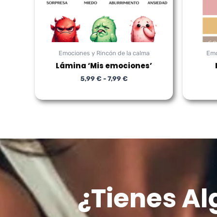
Emociones y Rincón de la calma
Emo
Lámina ‘Mis emociones’
5,99
€
-
7,99
€
¿Tienes A