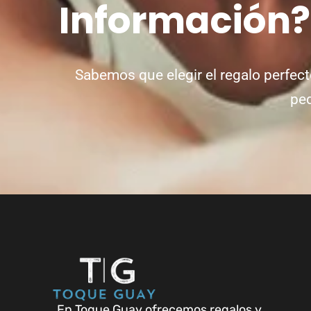
Información
Sabemos que elegir el regalo perfect
ped
En Toque Guay ofrecemos regalos y