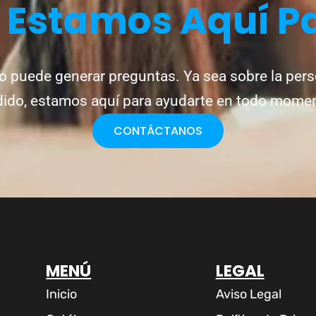
?
Estamos Aquí P
o puede generar preguntas. Ya sea sobre la pers
ido, estamos aquí para ayudarte en todo mome
CONTÁCTANOS
MENÚ
LEGAL
Inicio
Aviso Legal