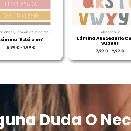
ciones y Rincón de la calma
Abecedario
Lámina Abecedario Co
Lámina ‘Está bien’
Suaves
5,99
€
-
7,99
€
7,99
€
-
9,99
€
lguna Duda O Nec