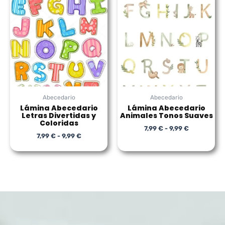
de
de
precios:
precios:
desde
desde
7,99 €
7,99 €
hasta
hasta
9,99 €
9,99 €
Abecedario
Abecedario
Lámina Abecedario
Lámina Abecedario
Letras Divertidas y
Animales Tonos Suaves
Coloridas
7,99
€
-
9,99
€
7,99
€
-
9,99
€