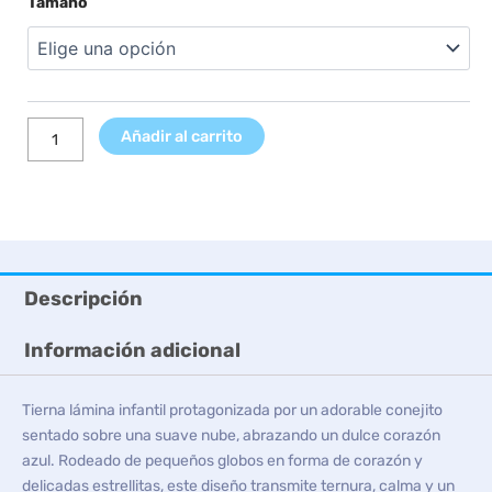
Tamaño
precios:
Conejo
desde
sobre
7,99 €
nube
hasta
azul
9,99 €
cantidad
Añadir al carrito
Descripción
Información adicional
Tierna lámina infantil protagonizada por un adorable conejito
sentado sobre una suave nube, abrazando un dulce corazón
azul. Rodeado de pequeños globos en forma de corazón y
delicadas estrellitas, este diseño transmite ternura, calma y un