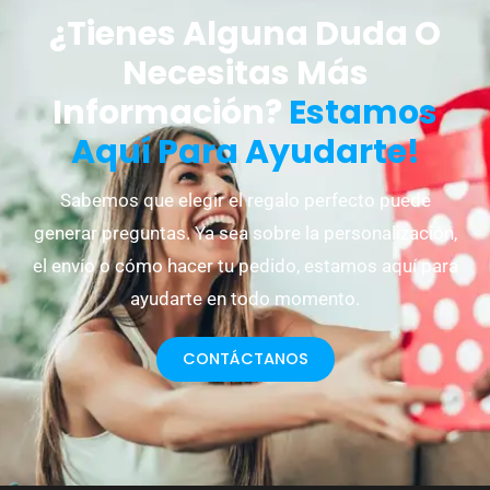
¿Tienes Alguna Duda O
Necesitas Más
Información?
Estamos
Aquí Para Ayudarte!
Sabemos que elegir el regalo perfecto puede
generar preguntas. Ya sea sobre la personalización,
el envío o cómo hacer tu pedido, estamos aquí para
ayudarte en todo momento.
CONTÁCTANOS