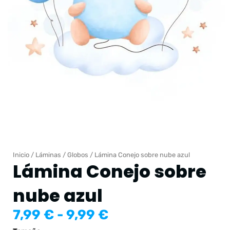
Inicio
/
Láminas
/
Globos
/ Lámina Conejo sobre nube azul
Lámina Conejo sobre
nube azul
Rango
7,99
€
-
9,99
€
de
Lámina