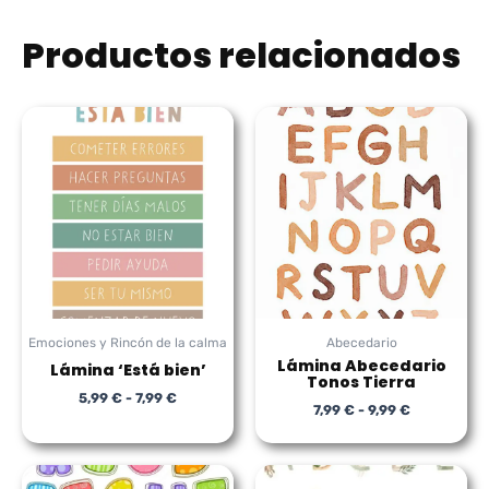
Productos relacionados
Rango
Rango
de
de
precios:
precios:
desde
desde
5,99 €
7,99 €
hasta
hasta
7,99 €
9,99 €
Emociones y Rincón de la calma
Abecedario
Lámina Abecedario
Lámina ‘Está bien’
Tonos Tierra
5,99
€
-
7,99
€
7,99
€
-
9,99
€
Rango
Rango