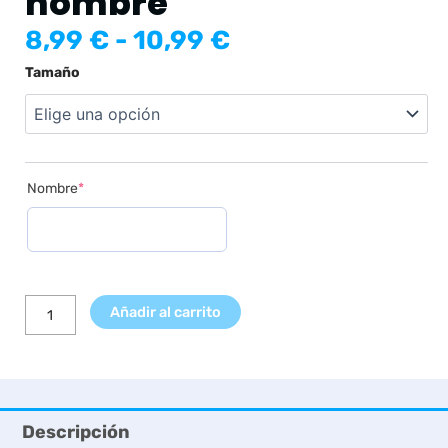
nombre
Rango
8,99
€
-
10,99
€
de
Lámina
Tamaño
precios:
Elefante
desde
sobre
8,99 €
Nube
hasta
y
10,99 €
Globos
(required)
Nombre
*
con
nombre
cantidad
Añadir al carrito
Descripción