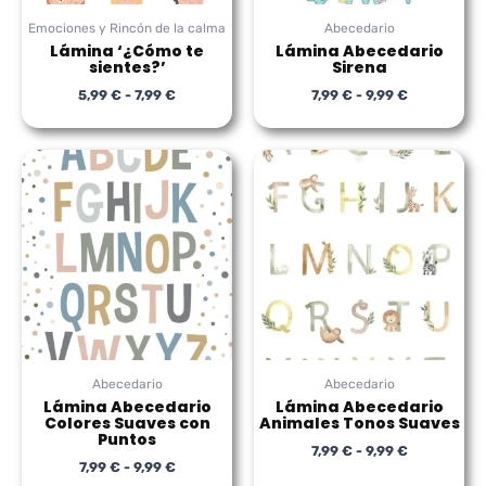
Emociones y Rincón de la calma
Abecedario
Lámina ‘¿Cómo te
Lámina Abecedario
sientes?’
Sirena
5,99
€
-
7,99
€
7,99
€
-
9,99
€
Rango
Rango
de
de
precios:
precios:
desde
desde
7,99 €
7,99 €
hasta
hasta
9,99 €
9,99 €
Abecedario
Abecedario
Lámina Abecedario
Lámina Abecedario
Colores Suaves con
Animales Tonos Suaves
Puntos
7,99
€
-
9,99
€
7,99
€
-
9,99
€