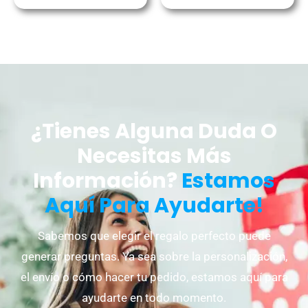
¿Tienes Alguna Duda O
Necesitas Más
Información?
Estamos
Aquí Para Ayudarte!
Sabemos que elegir el regalo perfecto puede
generar preguntas. Ya sea sobre la personalización,
el envío o cómo hacer tu pedido, estamos aquí para
ayudarte en todo momento.