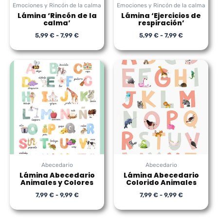
Emociones y Rincón de la calma
Emociones y Rincón de la calma
Lámina ‘Rincón de la
Lámina ‘Ejercicios de
calma’
respiración’
5,99
€
-
7,99
€
5,99
€
-
7,99
€
Rango
Rango
de
de
precios:
precios:
desde
desde
7,99 €
7,99 €
hasta
hasta
9,99 €
9,99 €
Abecedario
Abecedario
Lámina Abecedario
Lámina Abecedario
Animales y Colores
Colorido Animales
7,99
€
-
9,99
€
7,99
€
-
9,99
€