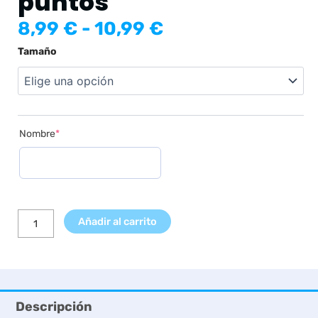
puntos
Rango
8,99
€
-
10,99
€
de
Lámina
Tamaño
precios:
Inicial
desde
Nombre
8,99 €
Beige
hasta
con
10,99 €
puntos
(required)
Nombre
*
cantidad
Añadir al carrito
Descripción