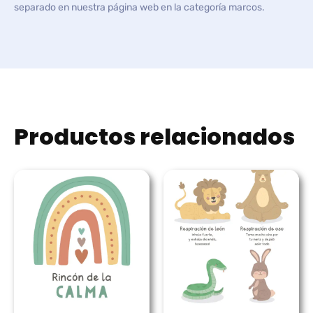
separado en nuestra página web en la categoría marcos.
Productos relacionados
Rango
Rango
de
de
precios:
precios:
desde
desde
5,99 €
5,99 €
hasta
hasta
7,99 €
7,99 €