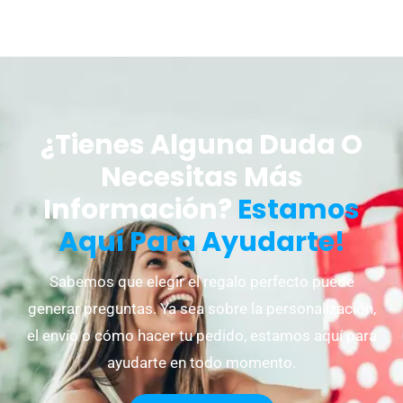
¿Tienes Alguna Duda O
Necesitas Más
Información?
Estamos
Aquí Para Ayudarte!
Sabemos que elegir el regalo perfecto puede
generar preguntas. Ya sea sobre la personalización,
el envío o cómo hacer tu pedido, estamos aquí para
ayudarte en todo momento.