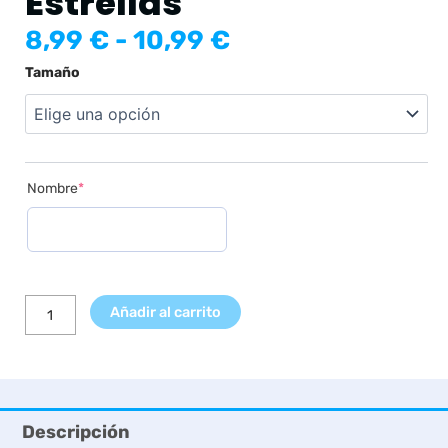
Estrellas
Rango
8,99
€
-
10,99
€
de
Lámina
Tamaño
precios:
Inicial
desde
Nombre
8,99 €
Rosa
hasta
Nubes
10,99 €
y
(required)
Nombre
*
Estrellas
cantidad
Añadir al carrito
Descripción