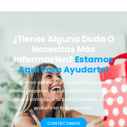
¿Tienes Alguna Duda O
Necesitas Más
Información?
Estamos
Aquí Para Ayudarte!
Sabemos que elegir el regalo perfecto puede
generar preguntas. Ya sea sobre la personalización,
el envío o cómo hacer tu pedido, estamos aquí para
ayudarte en todo momento.
CONTÁCTANOS