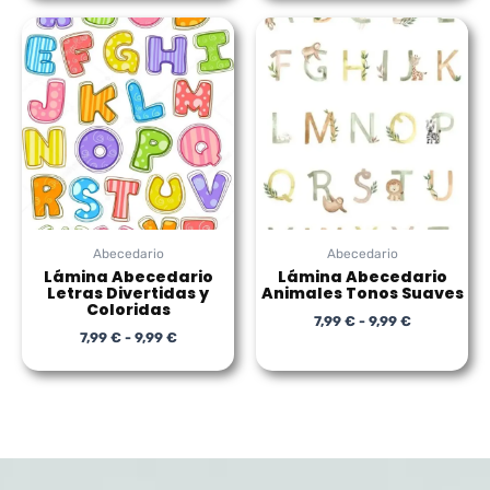
Rango
Rango
de
de
precios:
precios:
desde
desde
7,99 €
7,99 €
hasta
hasta
9,99 €
9,99 €
Abecedario
Abecedario
Lámina Abecedario
Lámina Abecedario
Letras Divertidas y
Animales Tonos Suaves
Coloridas
7,99
€
-
9,99
€
7,99
€
-
9,99
€