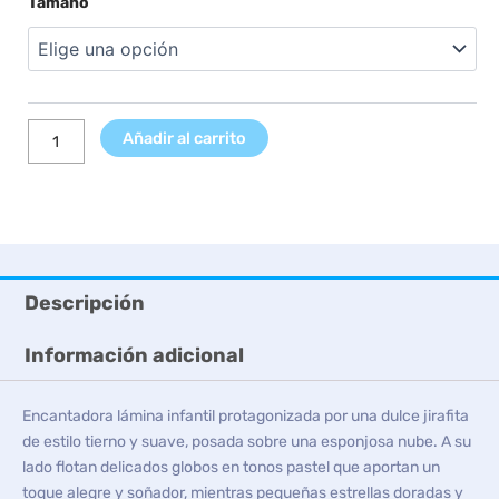
Tamaño
precios:
Jirafa
desde
Nube
7,99 €
y
hasta
Globos
9,99 €
cantidad
Añadir al carrito
Descripción
Información adicional
Encantadora lámina infantil protagonizada por una dulce jirafita
de estilo tierno y suave, posada sobre una esponjosa nube. A su
lado flotan delicados globos en tonos pastel que aportan un
toque alegre y soñador, mientras pequeñas estrellas doradas y