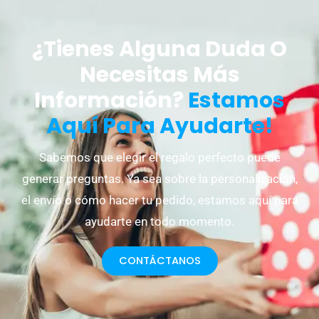
¿Tienes Alguna Duda O
Necesitas Más
Información?
Estamos
Aquí Para Ayudarte!
Sabemos que elegir el regalo perfecto puede
generar preguntas. Ya sea sobre la personalización,
el envío o cómo hacer tu pedido, estamos aquí para
ayudarte en todo momento.
CONTÁCTANOS