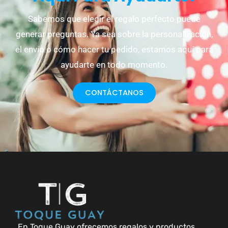
Sabemos que elegir el regalo perfecto puede
generar preguntas. Ya sea sobre la personalización,
el envío o cómo hacer tu pedido, estamos aquí para
ayudarte en todo momento.
CONTÁCTANOS
En Toque Guay ofrecemos regalos y productos