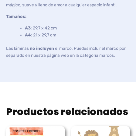
mágico, suave y lleno de amor a cualquier espacio infantil.
Tamaños:
A3
: 29,7 x 42 cm
A4
: 21 x 29,7 cm
Las láminas
no incluyen
el marco. Puedes incluir el marco por
separado en nuestra página web en la categoría marcos.
Productos relacionados
Rango
Rango
de
de