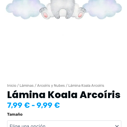
Inicio
/
Láminas
/
Arcoíris y Nubes
/ Lámina Koala Arcoíris
Lámina Koala Arcoíris
Rango
7,99
€
-
9,99
€
de
Lámina
Tamaño
precios:
Koala
desde
Arcoíris