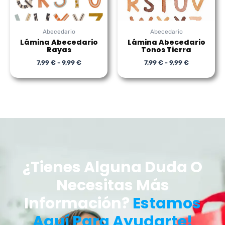
Abecedario
Abecedario
Lámina Abecedario
Lámina Abecedario
Rayas
Tonos Tierra
7,99
€
-
9,99
€
7,99
€
-
9,99
€
¿Tienes Alguna Duda O
Necesitas Más
Información?
Estamos
Aquí Para Ayudarte!