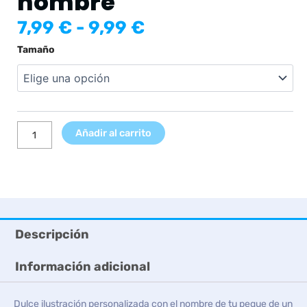
nombre
Rango
7,99
€
-
9,99
€
de
Lámina
Tamaño
precios:
Tigre
desde
sobre
7,99 €
Nube
hasta
y
9,99 €
Globos
Añadir al carrito
con
nombre
cantidad
Descripción
Información adicional
Dulce ilustración personalizada con el nombre de tu peque de un