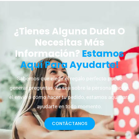
¿Tienes Alguna Duda O
Necesitas Más
Información?
Estamos
Aquí Para Ayudarte!
Sabemos que elegir el regalo perfecto puede
generar preguntas. Ya sea sobre la personalización,
el envío o cómo hacer tu pedido, estamos aquí para
ayudarte en todo momento.
CONTÁCTANOS