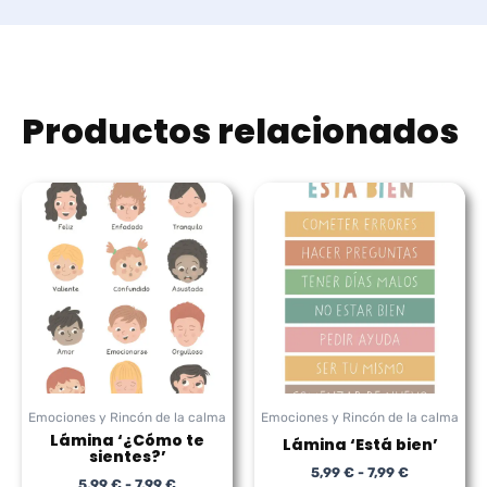
Productos relacionados
Rango
Rango
de
de
precios:
precios:
desde
desde
5,99 €
5,99 €
hasta
hasta
7,99 €
7,99 €
Emociones y Rincón de la calma
Emociones y Rincón de la calma
Lámina ‘¿Cómo te
Lámina ‘Está bien’
sientes?’
5,99
€
-
7,99
€
5,99
€
-
7,99
€