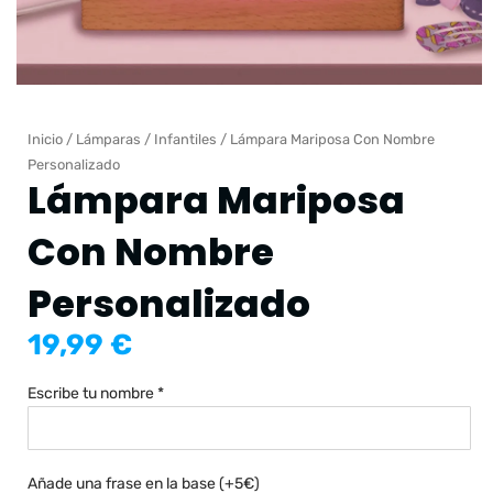
Inicio
/
Lámparas
/
Infantiles
/ Lámpara Mariposa Con Nombre
Personalizado
Lámpara Mariposa
Con Nombre
Personalizado
19,99
€
Lámpara
Escribe tu nombre
*
Mariposa
Con
Nombre
Personalizado
Añade una frase en la base (+5€)