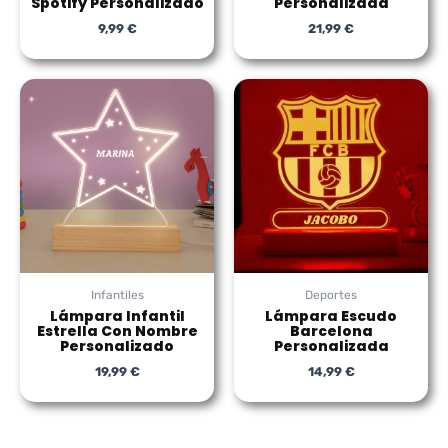
Spotify Personalizado
Personalizada
9,99
€
21,99
€
Infantiles
Deportes
Lámpara Infantil
Lámpara Escudo
Estrella Con Nombre
Barcelona
Personalizado
Personalizada
19,99
€
14,99
€