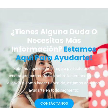
¿Tienes Alguna Duda O
Necesitas Más
Información?
Estamos
Aquí Para Ayudarte!
Sabemos que elegir el regalo perfecto puede
generar preguntas. Ya sea sobre la personalización,
el envío o cómo hacer tu pedido, estamos aquí para
ayudarte en todo momento.
CONTÁCTANOS