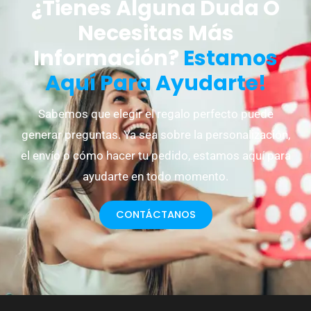
¿Tienes Alguna Duda O
Necesitas Más
Información?
Estamos
Aquí Para Ayudarte!
Sabemos que elegir el regalo perfecto puede
generar preguntas. Ya sea sobre la personalización,
el envío o cómo hacer tu pedido, estamos aquí para
ayudarte en todo momento.
CONTÁCTANOS