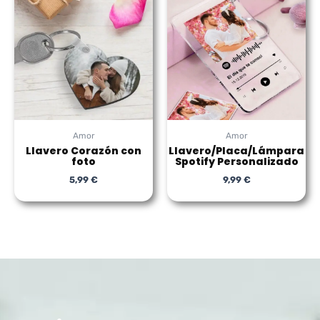
Amor
Amor
Llavero Corazón con
Llavero/Placa/Lámpara
foto
Spotify Personalizado
5,99
€
9,99
€