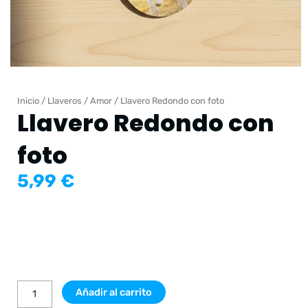
Inicio
/
Llaveros
/
Amor
/ Llavero Redondo con foto
Llavero Redondo con
foto
5,99
€
Llavero
Redondo
con
foto
cantidad
Añadir al carrito