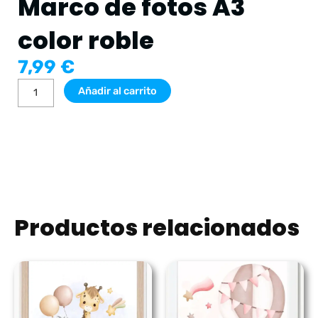
Marco de fotos A3
color roble
7,99
€
Marco
Añadir al carrito
de
fotos
A3
color
roble
cantidad
Productos relacionados