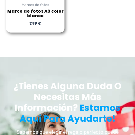
Marcos de fotos
Marco de fotos A3 color
blanco
7,99
€
¿Tienes Alguna Duda O
Necesitas Más
Información?
Estamos
Aquí Para Ayudarte!
Sabemos que elegir el regalo perfecto puede