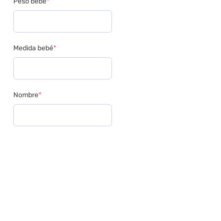
Peso bebé
*
(required)
Medida bebé
*
(required)
Nombre
*