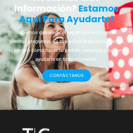
Información?
Estamos
Aquí Para Ayudarte!
Sabemos que elegir el regalo perfecto puede
generar preguntas. Ya sea sobre la personalización,
el envío o cómo hacer tu pedido, estamos aquí para
ayudarte en todo momento.
CONTÁCTANOS