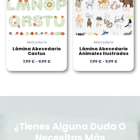
hasta
hasta
9,99 €
9,99 €
Abecedario
Abecedario
Lámina Abecedario
Lámina Abecedario
Cactus
Animales Ilustrados
7,99
€
-
9,99
€
7,99
€
-
9,99
€
¿Tienes Alguna Duda O
Necesitas Más