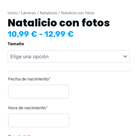
Inicio
/
Láminas
/
Natalicios
/ Natalicio con fotos
Natalicio con fotos
Rango
10,99
€
-
12,99
€
de
Natalicio
Tamaño
precios:
con
desde
fotos
10,99 €
cantidad
hasta
12,99 €
(required)
Fecha de nacimiento
*
(required)
Hora de nacimiento
*
(required)