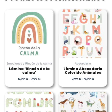
Rango
Rango
de
de
precios:
precios:
desde
desde
5,99 €
7,99 €
hasta
hasta
7,99 €
9,99 €
Emociones y Rincón de la calma
Abecedario
Lámina ‘Rincón de la
Lámina Abecedario
calma’
Colorido Animales
5,99
€
-
7,99
€
7,99
€
-
9,99
€
Rango
Rango
de
de
precios:
precios:
desde
desde
7,99 €
7,99 €