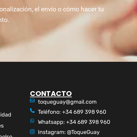
onalización, el envío o cómo hacer tu
nto.
CONTACTO
toqueguay@gmail.com
Teléfono: +34 689 398 960
cidad
Whatsapp: +34 689 398 960
es
Instagram: @ToqueGuay
bolso