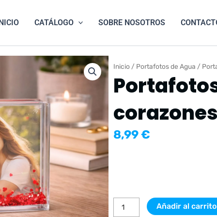
NICIO
CATÁLOGO
SOBRE NOSOTROS
CONTACT
Inicio
/
Portafotos de Agua
/ Port
Portafoto
corazones
8,99
€
Portafotos
de
agua
corazones
rojos
Añadir al carrito
cantidad