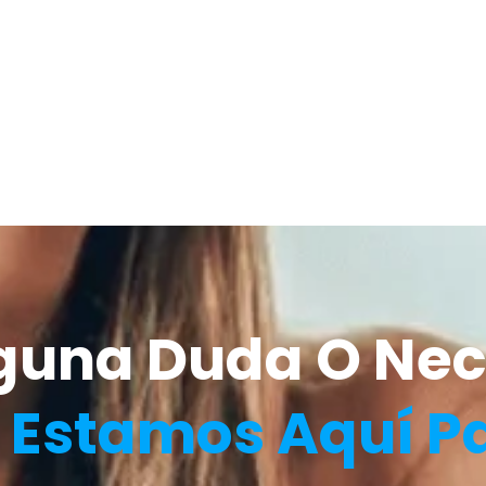
lguna Duda O Nec
?
Estamos Aquí P