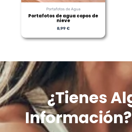
Portafotos de Agua
Portafotos de agua copos de
nieve
8,99
€
¿Tienes A
Información