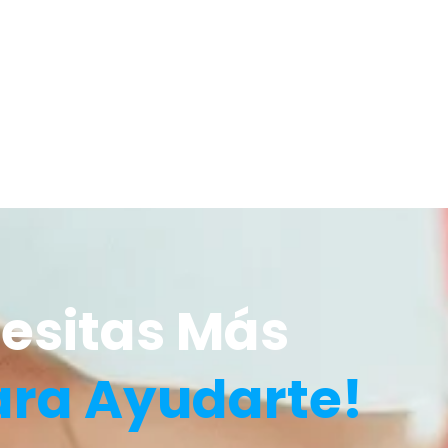
esitas Más
ara Ayudarte!