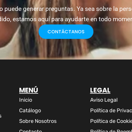
o puede generar preguntas. Ya sea sobre la pers
ido, estamos aquí para ayudarte en todo mome
CONTÁCTANOS
MENÚ
LEGAL
Inicio
Aviso Legal
Catálogo
Política de Priva
s
Sobre Nosotros
Política de Cooki
Contacto
Política de Reem