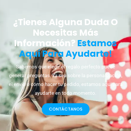
¿Tienes Alguna Duda O
Necesitas Más
Información?
Estamos
Aquí Para Ayudarte!
Sabemos que elegir el regalo perfecto puede
generar preguntas. Ya sea sobre la personalización,
el envío o cómo hacer tu pedido, estamos aquí para
ayudarte en todo momento.
CONTÁCTANOS