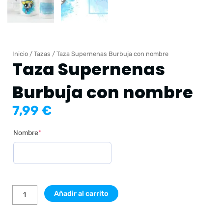
Inicio
/
Tazas
/ Taza Supernenas Burbuja con nombre
Taza Supernenas
Burbuja con nombre
7,99
€
Taza
(required)
Nombre
*
Supernenas
Burbuja
con
nombre
cantidad
Añadir al carrito