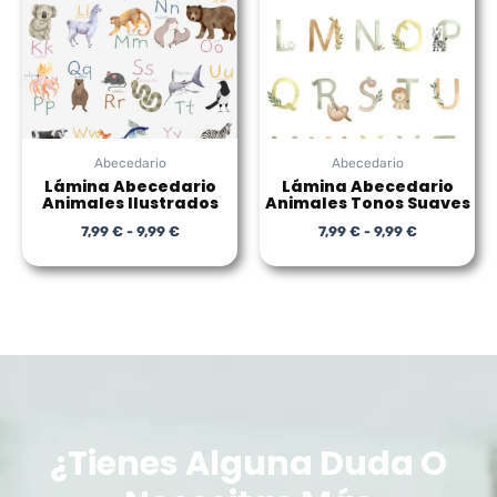
7,99 €
7,99 €
hasta
hasta
9,99 €
9,99 €
Abecedario
Abecedario
Lámina Abecedario
Lámina Abecedario
Animales Ilustrados
Animales Tonos Suaves
7,99
€
-
9,99
€
7,99
€
-
9,99
€
¿Tienes Alguna Duda O