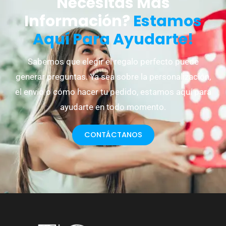
Necesitas Más
Información?
Estamos
Aquí Para Ayudarte!
Sabemos que elegir el regalo perfecto puede
generar preguntas. Ya sea sobre la personalización,
el envío o cómo hacer tu pedido, estamos aquí para
ayudarte en todo momento.
CONTÁCTANOS