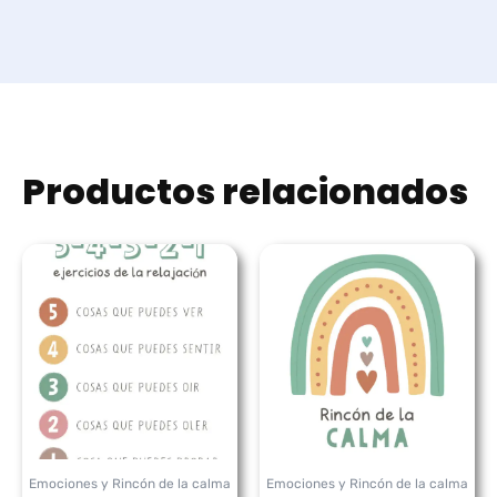
Productos relacionados
Rango
Rango
de
de
precios:
precios:
desde
desde
5,99 €
5,99 €
hasta
hasta
7,99 €
7,99 €
Emociones y Rincón de la calma
Emociones y Rincón de la calma