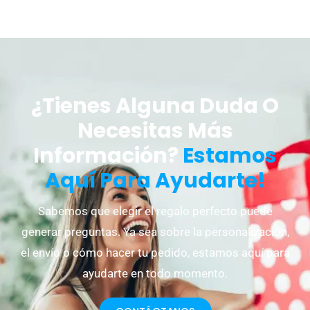
¿Tienes Alguna Duda O
Necesitas Más
Información?
Estamos
Aquí Para Ayudarte!
Sabemos que elegir el regalo perfecto puede
generar preguntas. Ya sea sobre la personalización,
el envío o cómo hacer tu pedido, estamos aquí para
ayudarte en todo momento.