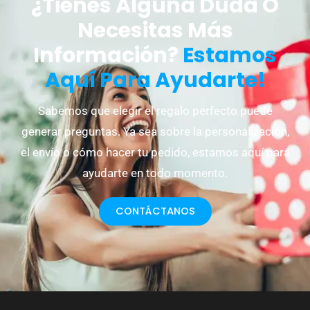
¿Tienes Alguna Duda O
Necesitas Más
Información?
Estamos
Aquí Para Ayudarte!
Sabemos que elegir el regalo perfecto puede
generar preguntas. Ya sea sobre la personalización,
el envío o cómo hacer tu pedido, estamos aquí para
ayudarte en todo momento.
CONTÁCTANOS