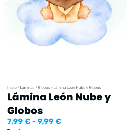
Inicio
/
Láminas
/
Globos
/ Lámina León Nube y Globos
Lámina León Nube y
Globos
Rango
7,99
€
-
9,99
€
de
Lámina