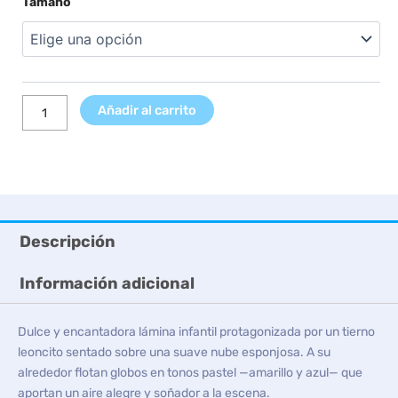
Tamaño
precios:
León
desde
Nube
7,99 €
y
hasta
Globos
9,99 €
cantidad
Añadir al carrito
Descripción
Información adicional
Dulce y encantadora lámina infantil protagonizada por un tierno
leoncito sentado sobre una suave nube esponjosa. A su
alrededor flotan globos en tonos pastel —amarillo y azul— que
aportan un aire alegre y soñador a la escena.