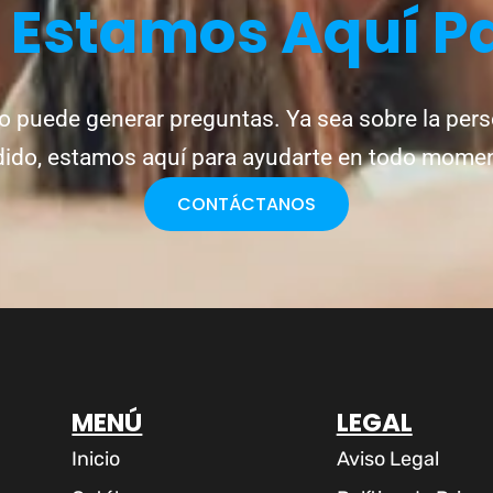
?
Estamos Aquí P
o puede generar preguntas. Ya sea sobre la pers
ido, estamos aquí para ayudarte en todo mome
CONTÁCTANOS
MENÚ
LEGAL
Inicio
Aviso Legal