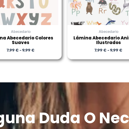
Abecedario
Abecedario
na Abecedario Colores
Lámina Abecedario An
Suaves
Ilustrados
7,99
€
-
9,99
€
7,99
€
-
9,99
€
lguna Duda O Nec