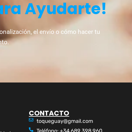
ara Ayudarte!
onalización, el envío o cómo hacer tu
nto.
CONTACTO
toqueguay@gmail.com
Teléfono: +34 689 398 960