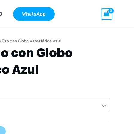
O
WhatsApp
 Oso con Globo Aerostático Azul
o con Globo
co Azul
go
cios:
de
9 €
ta
9 €