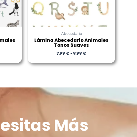
Abecedario
imales
Lámina Abecedario Animales
Tonos Suaves
7,99
€
-
9,99
€
esitas Más