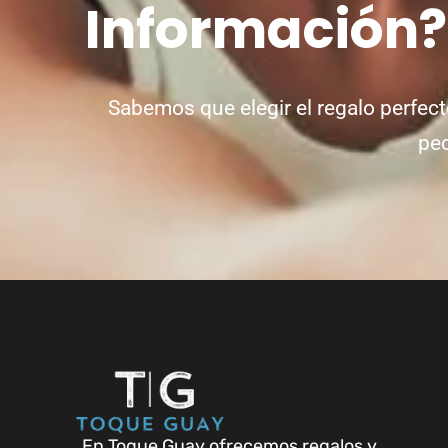
Información
Sabemos que elegir el regalo perfect
ped
En Toque Guay ofrecemos regalos y