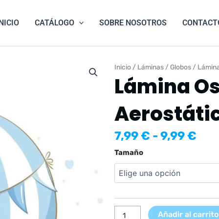
NICIO
CATÁLOGO
SOBRE NOSOTROS
CONTACT
Inicio
/
Láminas
/
Globos
/ Lámina
Lámina Os
Aerostáti
Ran
7,99
€
-
9,99
€
de
Lámina
Tamaño
pre
Oso
des
con
7,9
Globo
has
Aerostático
9,9
Azul
Añadir al carrito