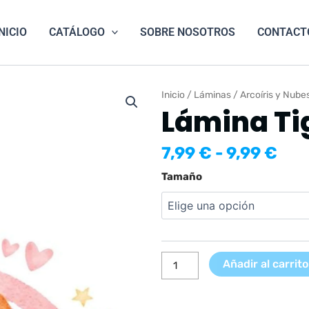
NICIO
CATÁLOGO
SOBRE NOSOTROS
CONTACT
Inicio
/
Láminas
/
Arcoíris y Nube
Lámina Tig
Ran
7,99
€
-
9,99
€
de
Lámina
Tamaño
pre
Tigre
des
Arcoíris
7,9
cantidad
has
9,9
Añadir al carrito