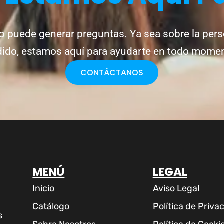
o puede generar preguntas. Ya sea sobre la pers
ido, estamos aquí para ayudarte en todo mome
CONTÁCTANOS
MENÚ
LEGAL
Inicio
Aviso Legal
Catálogo
Política de Priva
s