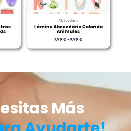
Abecedario
etras
Lámina Abecedario Colorido
das
Animales
7,99
€
-
9,99
€
esitas Más
ara Ayudarte!