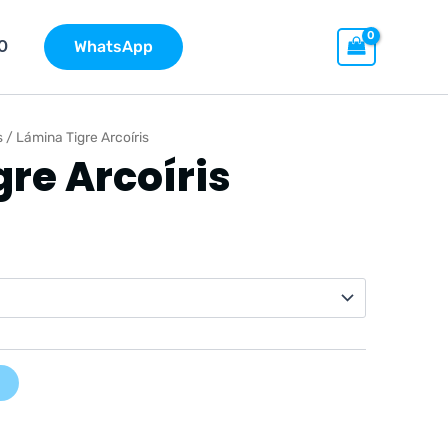
O
WhatsApp
s
/ Lámina Tigre Arcoíris
re Arcoíris
go
cios:
de
9 €
ta
9 €