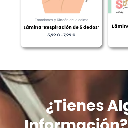
Emociones y Rincón de la calma
Lámina
Lámina ‘Respiración de 5 dedos’
5,99
€
-
7,99
€
¿Tienes A
Información