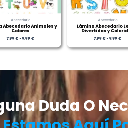
Abecedario
Abecedario
 Abecedario Animales y
Lámina Abecedario L
Colores
Divertidas y Colori
7,99
€
-
9,99
€
7,99
€
-
9,99
€
lguna Duda O Nec
?
Estamos Aquí P